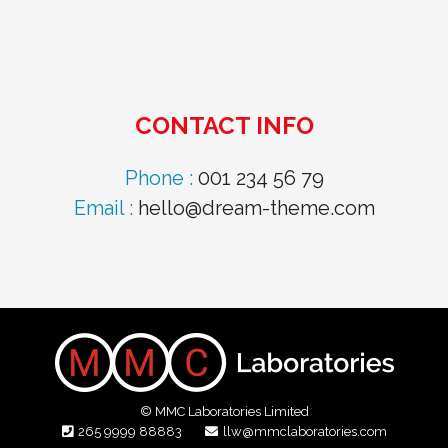
CONTACT INFO
Phone :
001 234 56 79
Email :
hello@dream-theme.com
© MMC Laboratories Limited
265 9999 88883
llw@mmclaboratories.com